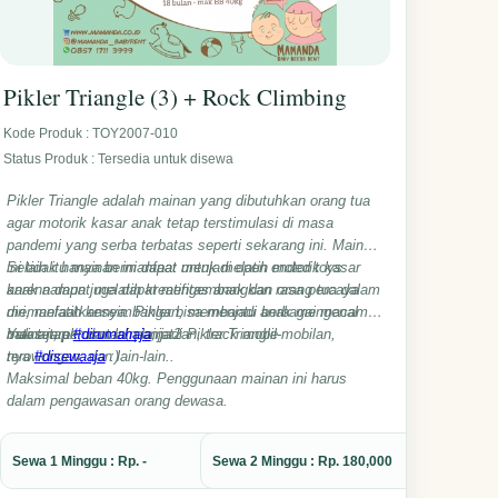
Pikler Triangle (3) + Rock Climbing
Kode Produk : TOY2007-010
Status Produk : Tersedia untuk disewa
Pikler Triangle adalah mainan yang dibutuhkan orang tua
agar motorik kasar anak tetap terstimulasi di masa
pandemi yang serba terbatas seperti sekarang ini. Mainan
ini tidak hanya bermanfaat untuk melatih motorik kasar
Selain itu mainan ini dapat menjadi open ended toys
anak namun juga dapat mengembangkan rasa percaya
karena dapat melatih kreatifitas anak dan orang tua dalam
diri, melatih keseimbangan, membantu anak mengenal
memanfaatkannya. Pikler bisa menjadi berbagai macam
batas jarak, dan lain-lain.
mainan, perosotan, panjat2an, track mobil-mobilan,
Yuk tetap
#dirumahaja
, jadi Pikler Triangle
terowongan, dan lain-lain..
nya
#disewaaja
:)
Maksimal beban 40kg. Penggunaan mainan ini harus
dalam pengawasan orang dewasa.
Sewa 1 Minggu : Rp. -
Sewa 2 Minggu : Rp. 180,000