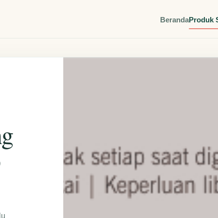
Beranda
Produk 
ng
p
lu