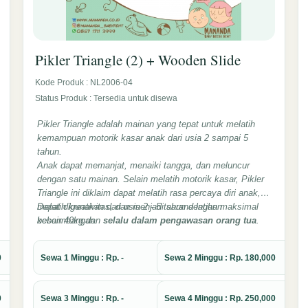
Pikler Triangle (2) + Wooden Slide
Kode Produk : NL2006-04
Status Produk : Tersedia untuk disewa
Pikler Triangle adalah mainan yang tepat untuk melatih
kemampuan motorik kasar anak dari usia 2 sampai 5
tahun.
Anak dapat memanjat, menaiki tangga, dan meluncur
dengan satu mainan. Selain melatih motorik kasar, Pikler
Triangle ini diklaim dapat melatih rasa percaya diri anak,
melatih kreativitas, dan menjadi sarana latihan
Dapat digunakan dari usia 2 - 5 tahun dengan maksimal
keseimbangan.
beban 40kg dan
selalu dalam pengawasan orang tua
.
0
Sewa 1 Minggu : Rp. -
Sewa 2 Minggu : Rp. 180,000
0
Sewa 3 Minggu : Rp. -
Sewa 4 Minggu : Rp. 250,000