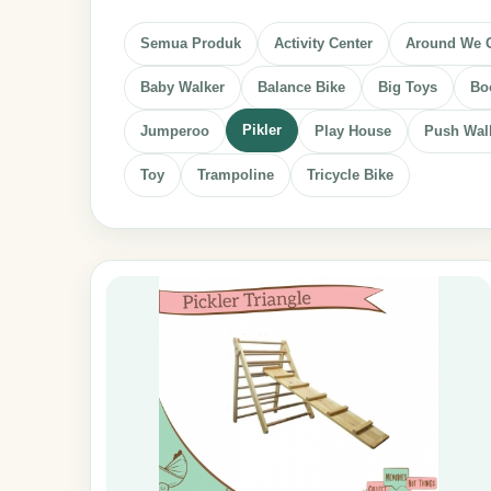
Semua Produk
Activity Center
Around We 
Baby Walker
Balance Bike
Big Toys
Boo
Pikler
Jumperoo
Play House
Push Wal
Toy
Trampoline
Tricycle Bike