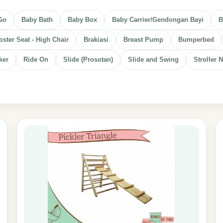
Go
Baby Bath
Baby Box
Baby Carrier/Gendongan Bayi
B
ster Seat - High Chair
Brakiasi
Breast Pump
Bumperbed
ker
Ride On
Slide (Prosotan)
Slide and Swing
Stroller