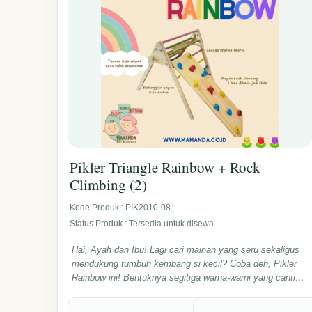
mainan kapan saja sesuai kebutuhan si kecil tanpa perlu
beli baru terus. Yuk, jadi ibu dan ayah jempolan yang
pinter dengan pilih mainan berkualitas untuk si buah hati.
Hubungi Mamanda Baby Needs sekarang untuk sewa dan
rasakan manfaatnya!
Pikler Triangle Rainbow + Rock
Climbing (2)
Kode Produk : PIK2010-08
Status Produk : Tersedia untuk disewa
Hai, Ayah dan Ibu! Lagi cari mainan yang seru sekaligus
mendukung tumbuh kembang si kecil? Coba deh, Pikler
Rainbow ini! Bentuknya segitiga warna-warni yang cantik,
bikin anak jadi semangat banget buat panjat-panjat dan
eksplorasi. Tau gak, selain dipakai buat memanjat, bagian