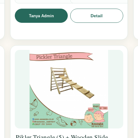
Detail
Tanya Admin
Pikler Triangle (5) + Wooden Slide