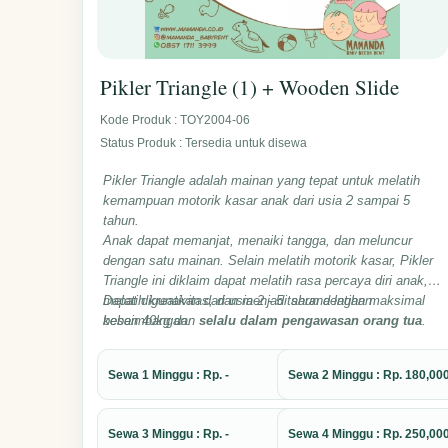
Pikler Triangle (1) + Wooden Slide
Kode Produk : TOY2004-06
Status Produk : Tersedia untuk disewa
Pikler Triangle adalah mainan yang tepat untuk melatih
kemampuan motorik kasar anak dari usia 2 sampai 5
tahun.
Anak dapat memanjat, menaiki tangga, dan meluncur
dengan satu mainan. Selain melatih motorik kasar, Pikler
Triangle ini diklaim dapat melatih rasa percaya diri anak,
melatih kreativitas, dan menjadi sarana latihan
Dapat digunakan dari usia 2 - 5 tahun dengan maksimal
keseimbangan.
beban 40kg dan
selalu dalam pengawasan orang tua
.
Sewa 1 Minggu : Rp. -
Sewa 2 Minggu : Rp. 180,00
Sewa 3 Minggu : Rp. -
Sewa 4 Minggu : Rp. 250,00